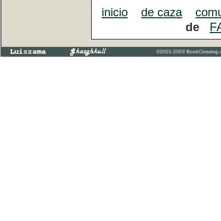
inicio
de caza
comu
de
F
©2001-2003 BookCrossing.