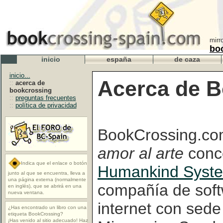
mirr
bo
inicio
españa
de caza
inicio...
Acerca de 
::
acerca de
bookcrossing
::
preguntas frecuentes
::
política de privacidad
BookCrossing.co
amor al arte
conc
Indica que el enlace o botón
Humankind Syste
junto al que se encuentra, lleva a
una página externa (normalmente
compañía de soft
en inglés), que se abrirá en una
nueva ventana.
internet con sede
¿Has encontrado un libro con una
etiqueta BookCrossing?
¡Has venido al sitio adecuado! Haz