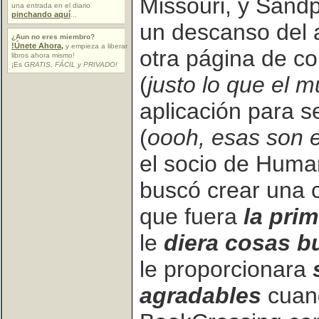
Missouri, y Sand
una entrada en el diario
pinchando aquí
...
un descanso del 
¿Aun no eres miembro?
!Únete Ahora,
y empieza a liberar
otra página de co
libros ahora mismo!
¡Es
GRATIS, FÁCIL y PRIVADO!
(
justo lo que el 
aplicación para s
(
oooh, esas son e
el socio de Hum
buscó crear una 
que fuera
la pri
le
diera cosas b
le proporcionara
agradables
cuand