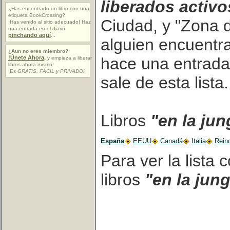
liberados activo
¿Has encontrado un libro con una
etiqueta BookCrossing?
Ciudad, y "Zona 
¡Has venido al sitio adecuado! Haz
una entrada en el diario
pinchando aquí
...
alguien encuentra 
¿Aun no eres miembro?
hace una entrada e
!Únete Ahora,
y empieza a liberar
libros ahora mismo!
¡Es
GRATIS, FÁCIL y PRIVADO!
sale de esta lista.
Libros
"en la jun
España
EEUU
Canadá
Italia
Rein
Para ver la lista
libros
"en la jung