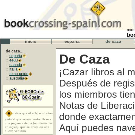
mirr
bo
inicio
españa
de caza
de caza...
De Caza
::
españa
::
eeuu
::
canada
¡Cazar libros al
::
italia
::
reino unido
::
australia
Después de registr
los miembros tien
Notas de Liberaci
donde exactament
Indica que el enlace o botón
junto al que se encuentra, lleva a
una página externa (normalmente
Aquí puedes nave
en inglés), que se abrirá en una
nueva ventana.