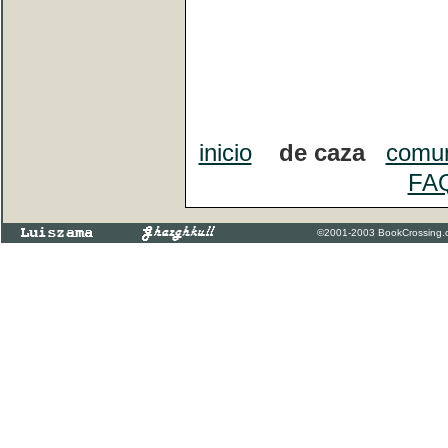
inicio
de caza
comu
FA
©2001-2003 BookCrossing.