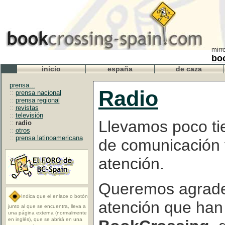
mirr
bo
inicio
españa
de caza
prensa...
Radio
::
prensa nacional
::
prensa regional
::
revistas
::
televisión
Llevamos poco ti
::
radio
::
otros
::
prensa latinoamericana
de comunicación 
atención.
Queremos agradec
Indica que el enlace o botón
atención que han
junto al que se encuentra, lleva a
una página externa (normalmente
en inglés), que se abrirá en una