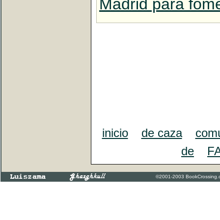
Madrid para fome
inicio
de caza
com
de
F
©2001-2003 BookCrossing.