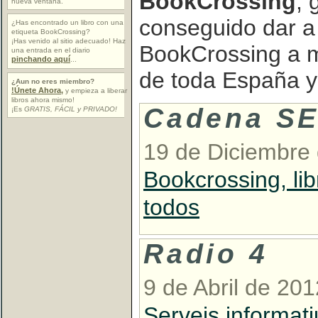
BookCrossing
, 
nueva ventana.
conseguido dar a
¿Has encontrado un libro con una
etiqueta BookCrossing?
¡Has venido al sitio adecuado! Haz
BookCrossing a 
una entrada en el diario
pinchando aquí
...
de toda España y
¿Aun no eres miembro?
!Únete Ahora,
y empieza a liberar
libros ahora mismo!
Cadena S
¡Es
GRATIS, FÁCIL y PRIVADO!
19 de Diciembre
Bookcrossing, lib
todos
Radio 4
9 de Abril de 201
Serveis informati